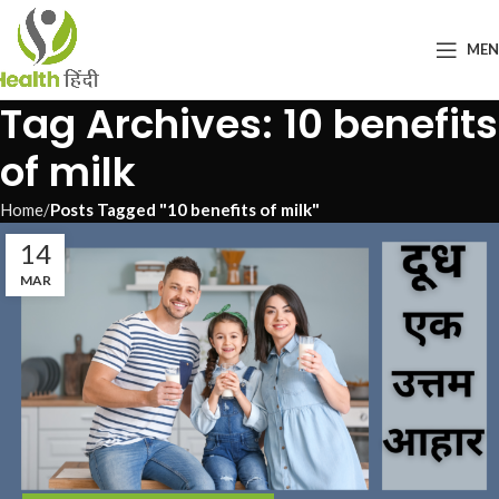
ME
Tag Archives: 10 benefits
of milk
Home
Posts Tagged "10 benefits of milk"
14
MAR