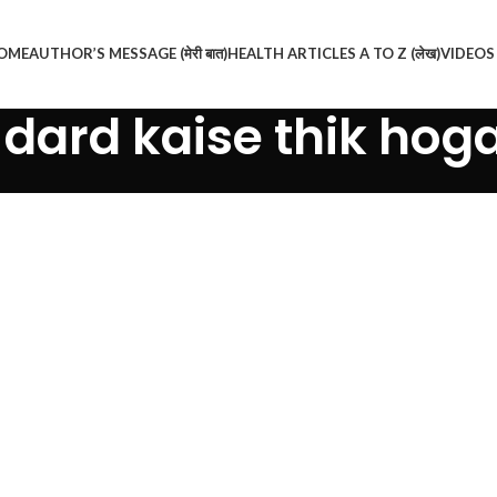
OME
AUTHOR’S MESSAGE (मेरी बात)
HEALTH ARTICLES A TO Z (लेख)
VIDEOS (
 dard kaise thik hog