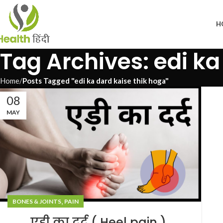
H
Tag Archives: edi ka
Home
Posts Tagged "edi ka dard kaise thik hoga"
08
MAY
,
BONES & JOINTS
PAIN
एड़ी का दर्द ( Heel pain )