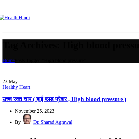
Tag Archives: High blood press
Home
Posts Tagged "High blood pressure"
23
May
Healthy Heart
उच्च रक्त चाप ( हाई ब्लड प्रेशर , High blood pressure )
November 25, 2023
By
Dr. Sharad Agrawal