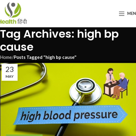
ME
Tag Archives: high bp
cause
Home
Posts Tagged "high bp cause"
23
MAY