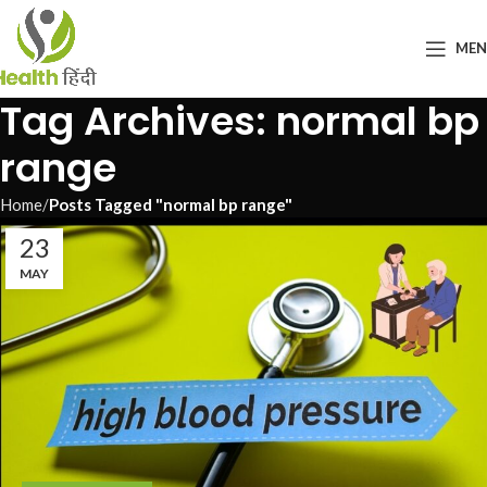
ME
Tag Archives: normal bp
range
Home
Posts Tagged "normal bp range"
23
MAY