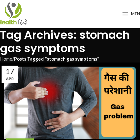
ME
Tag Archives: stomach
gas symptoms
Home
Posts Tagged "stomach gas symptoms"
17
APR