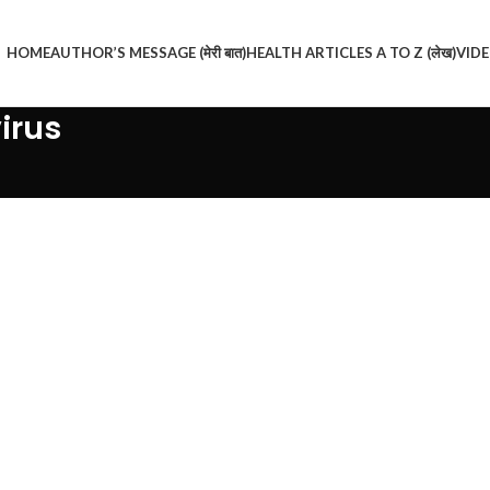
HOME
AUTHOR’S MESSAGE (मेरी बात)
HEALTH ARTICLES A TO Z (लेख)
VIDEO
irus