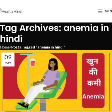
ME
Tag Archives: anemia in
hindi
Home
Posts Tagged "anemia in hindi"
09
MAY