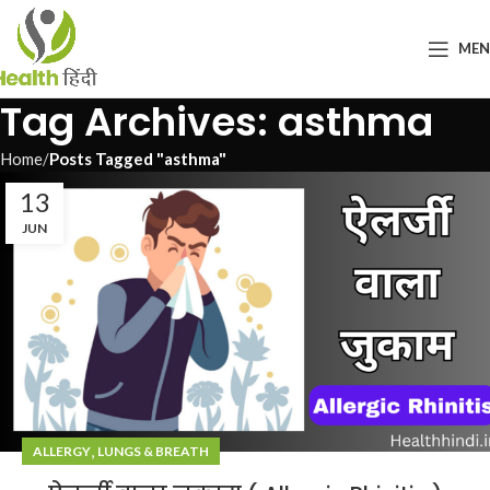
ME
Tag Archives: asthma
Home
Posts Tagged "asthma"
13
JUN
,
ALLERGY
LUNGS & BREATH