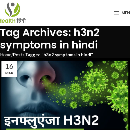
ME
Tag Archives: h3n2
symptoms in hindi
Home
Posts Tagged "h3n2 symptoms in hindi"
16
MAR