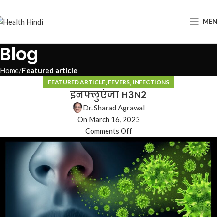
ME
Blog
Home
Featured article
,
,
FEATURED ARTICLE
FEVERS
INFECTIONS
इनफ्लुएंजा H3N2
Dr. Sharad Agrawal
On March 16, 2023
Comments Off