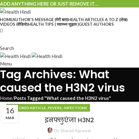
ADD ANYTHING HERE OR JUST REMOVE IT…
HOME
AUTHOR’S MESSAGE (मेरी बात)
HEALTH ARTICLES A TO Z (लेख)
VIDEOS (वीडियो)
HEALTH TIPS ( स्वास्थ्य सुझाव )
GUEST AUTHORS
Search
Menu
Tag Archives: What
caused the H3N2 virus
Home
Posts Tagged "What caused the H3N2 virus"
,
,
FEATURED ARTICLE
FEVERS
INFECTIONS
16
MAR
इनफ्लुएंजा H3N2
Dr. Sharad Agrawal