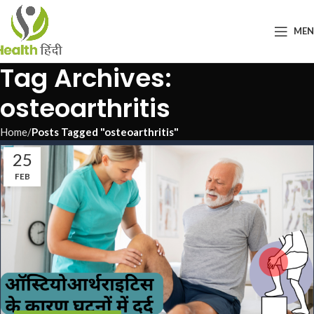
ME
Tag Archives:
osteoarthritis
Home
Posts Tagged "osteoarthritis"
25
FEB