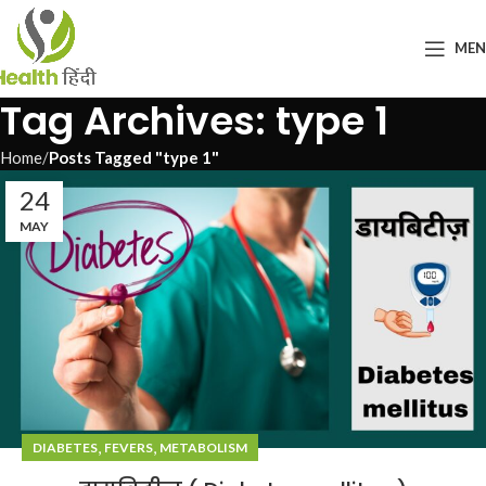
ME
Tag Archives: type 1
Home
Posts Tagged "type 1"
24
MAY
,
,
DIABETES
FEVERS
METABOLISM