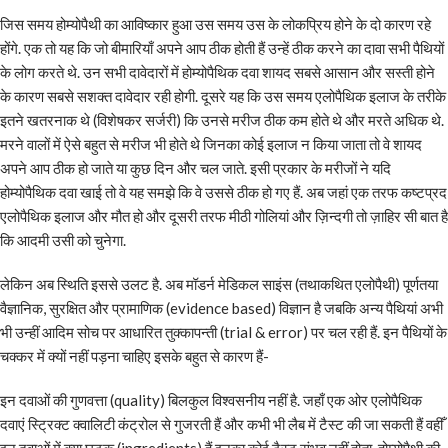
जिस समय होम्योपैथी का आविष्कार हुआ उस समय उस के लोकप्रिय होने के दो कारण रहे
होंगे. एक तो यह कि जो बीमारियाँ अपने आप ठीक होती हैं उन्हें ठीक करने का दावा सभी पैथियों
के लोग करते थे. उन सभी दावेदारों में होम्योपैथिक दवा शायद सबसे आसान और सस्ती होने
के कारण सबसे सशक्त दावेदार रही होगी. दूसरे यह कि उस समय एलोपैथिक इलाज के तरीके
इतने खतरनाक थे (विशेषकर सर्जरी) कि उनसे मरीज ठीक कम होते थे और मरते अधिक थे.
मरने वालों में ऐसे बहुत से मरीज भी होते थे जिनका कोई इलाज न किया जाता तो वे शायद
अपने आप ठीक हो जाते या कुछ दिन और चल जाते. इसी प्रकार के मरीजों ने यदि
होम्योपैथिक दवा खाई तो वे यह समझे कि वे उससे ठीक हो गए हैं. अब जहां एक तरफ कष्टप्रद
एलोपैथिक इलाज और मौत हो और दूसरी तरफ मीठी गोलियां और ज़िन्दगी तो ज़ाहिर सी बात है
कि आदमी उसी को चुनेगा.
लेकिन अब स्थिति इससे उलट है. अब मॉडर्न मेडिकल साइंस (तथाकथित एलोपैथी) पूर्णतया
वैज्ञानिक, सुरक्षित और प्रामाणिक (evidence based) विज्ञान है जबकि अन्य पैथियां अभी
भी उन्हीं आदिम सोच पर आधारित तुक्कापन्ती (trial & error) पर चल रही हैं. इन पैथियों के
चक्कर में क्यों नहीं पड़ना चाहिए इसके बहुत से कारण हैं-
इन दवाओं की गुणवत्ता (quality) बिलकुल विश्वसनीय नहीं है. जहाँ एक ओर एलोपैथिक
दवाएं स्ट्रिक्ट क्वालिटी कंट्रोल से गुजरती हैं और कभी भी लैब में टैस्ट की जा सकती हैं वहीँ
इन दवाओं में क्या घटक (ingredients) हैं इनका कोई टैस्ट संभव नहीं होता. होम्योपैथी की