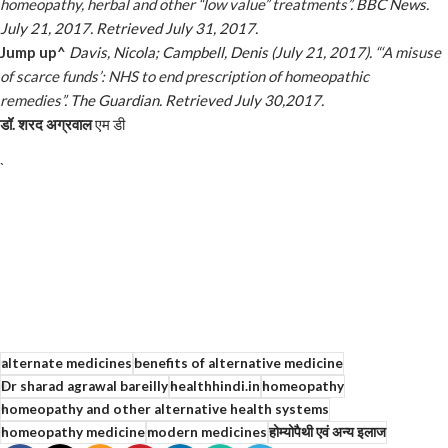
homeopathy, herbal and other “low value” treatments”
.
BBC News
.
July 21, 2017
. Retrieved
July 31,
2017
.
Jump up
^
Davis, Nicola; Campbell, Denis (July 21, 2017).
“
‘
A misuse
of scarce funds’: NHS to end prescription of homeopathic
remedies”
.
The Guardian
. Retrieved
July 30,
2017
.
डॉ. शरद अग्रवाल
एम डी
`
alternate medicines
benefits of alternative medicine
Dr sharad agrawal bareilly
healthhindi.in
homeopathy
homeopathy and other alternative health systems
homeopathy medicine
modern medicines
होम्योपैथी एवं अन्य इलाज