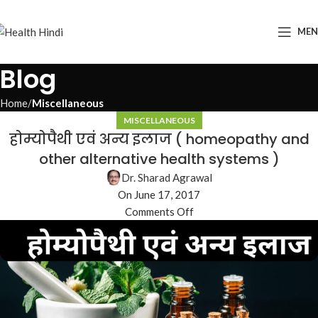
ME
Blog
Home
Miscellaneous
MISCELLANEOUS
होम्योपैथी एवं अन्य इलाज ( homeopathy and
other alternative health systems )
Dr. Sharad Agrawal
On June 17, 2017
Comments Off