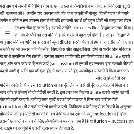
ऐसे समय में जर्मनी में हैनीमैन नाम के एक शख्स ने होम्योपैथी नाम की एक चिकित्सा पद्धति
की कल्पना की। उन्होंने यह कल्पना की, कि जब प्रकृति में मौजूद किसी पदार्थ से हमारे
शरीर में कोई लक्षण उत्पन्न होता है तो यदि हम उसी पदार्थ की बहुत थोड़ी सी मात्रा का सेवन
करें तो वही लक्षण ठीक हो जाता है। इसको उन्होंने like cures like सिद्धांत का नाम दिया।
जैसे अर्निका नाम के पौधे का रस पीने से हमारे शरीर में बहुत दर्द होता है। तो इस सिद्धांत के
अनुसार यदि हम अर्निका के रस को बहुत dilute करके पिएंगे तो हमारा दर्द ठीक हो जाएगा।
उन्होंने यह भी कल्पना की कि सोरा, सिफलिस और साइकोसिस दोषों से शरीर और मस्तिष्क
के सभी क्रॉनिक रोग होते हैं। उनका कहना था कि यदि हम किसी पदार्थ को dilute करते
जाएं और जोर जोर से हिलाते जाएँ (succussion) तो एनर्जी ट्रान्सफर द्वारा उसकी पोटेंसी
बढ़ती जाती है. यानि दवा की एक बूँद ले कर उसे सौ बूँद अल्कोहल या पानी में मिला कर जोर
जोर से हिलाएँ तो एक
पोटेंसी बनती है. फिर इस solution से एक बूँद ले कर उसे सौ बूँद अल्कोहल में मिला कर
जोर जोर से हिलाएँ तो दो पोटेंसी बनती है. इस तरह हम जितना dilute करते जाएँगे उतनी
पोटेंसी बढ़ती जाएगी. इसी प्रकार सूखी दवाओं को पाउडर में मिला कर बारीक पीसें
(triturition) तो उनकी पोटेंसी बढ़ती जाएगी. फिजिक्स व केमिस्ट्री के नियमों के अनुसार
होम्योपैथी की हाई पोटेंसी दवाओं में उस केमिकल का एक भी अणु (molecule) नहीं होता.
इसको एक्सप्लेन करने के लिए होम्योपैथी में यह कहा गया है कि triturion या succussion
के टाइम पर अणुओं में एनर्जी ट्रान्सफर हो जाता है.