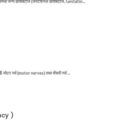
र्भावस्था जन्य डायबिटीज (जेस्टेशनल डायबिटीज, Gestatio...
 मोटर नर्व (motor nerves) तथा सेंसरी नर्व ...
ncy )