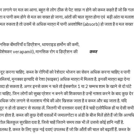
जोर लगाने पर मल का आना. बहुत से लोग ठीक से पेट साफ़ न होने को कब्ज कहते हैं जो कि ग
रेशा व पानी कम होने से मल का सख्त हो जाना, आंतों की चाल सुस्त होना एवं बड़ी आंत या मला
मल रुकता है तो उसमें से अधिक मात्रा में पानी अवशोषित (absorb) हो जाता है व मल सख्त 
 मानसिक बीमारियाँ व डिप्रैशन, थायराइड हार्मोन की कमी,
एं (विशेषकर verapamil), मानसिक रोग व डिप्रैशन की
कब्ज
ूर करना चाहिए. कब्ज के रोगियों को रेशेदार भोजन का सेवन अधिक करना चाहिए व पानी
जियां, मुनक्का इत्यादि से रेशा (फाइबर) अधिक मात्रा में मिलता है. इनकी मात्रा बढ़ा देना
ी फायदा हो सकता है. अगर इनसे काम न चले तो ईसबगोल 1 या 2 चम्मच शाम के खाने से दो घंटे
ाहिए. जिन लोगों को सुबह प्रेशर न बनने की शिकायत है उन्हें नाश्ता करने के बाद कुछ देर
एं. अधिक जोर लगाने से मलाशय नीचे की ओर खिसक जाता है व कब्ज और बढ जाता है. यदि
 न हो तो डाक्टर से सलाह लें. जितनी भी दस्तावर दवाएं हैं वे चाहें एलोपैथिक हों या देसी सभी
सान होता है. कब्ज की कुछ देसी दवाओं में जमालगोटा व अंडी के बीज मिलें होते हैं जो कि अत्य
ोल बिलकुल सुरक्षित दवा है. जिसे चाहें जितने समय तक भी लें उससे कोई हानि नहीं है.
पलब्ध है. कब्ज के लिए कुछ नई दवाएं उपलब्ध हैं जो कि आँतों की चाल को बढ़ातीं हैं. कब्ज के