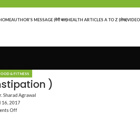
HOME
AUTHOR’S MESSAGE (मेरी बात)
HEALTH ARTICLES A TO Z (लेख)
VIDEOS
FOOD & FITNESS
stipation )
r. Sharad Agrawal
l 16, 2017
nts Off