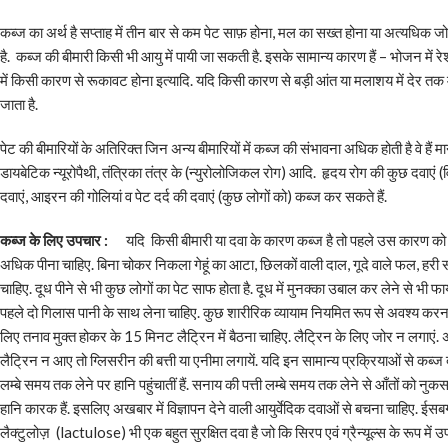
कब्ज का अर्थ है सप्ताह में तीन बार से कम पेट साफ़ होना, मल का सख्त होना या अत्यधिक 
है. कब्ज की बीमारी किसी भी आयु में पायी जा सकती है. इसके सामान्य कारण हैं – भोजन में 
में किसी कारण से रूकावट होना इत्यादि. यदि किसी कारण से बड़ी आंत या मलाशय में देर तक 
जाता है.
पेट की बीमारियों के अतिरिक्त जिन अन्य बीमारियों में कब्ज की संभावना अधिक होती है वे हैं
डायबेटिक न्यूरोपैथी, तंत्रिका तंत्र के (न्युरोलोजिकल रोग) आदि. हृदय रोग की कुछ दवा
दवाएं, आइरन की गोलियां व पेट दर्द की दवाएं (कुछ लोगों को) कब्ज कर सकते हैं.
कब्ज के लिए उपचार :
यदि किसी बीमारी या दवा के कारण कब्ज है तो पहले उस कारण को द
अधिक पीना चाहिए. बिना चोकर निकला गेहूं का आटा, छिलकों वाली दाल, गूदे वाले फल, हरी सब्
चाहिए. दूध पीने से भी कुछ लोगों का पेट साफ होता है. दूध में मुनक्का उबाल कर लेने से भ
पहले दो गिलास पानी के साथ लेना चाहिए. कुछ शारीरिक व्यायाम नियमित रूप से अवश्य करना च
लिए तनाव मुक्त होकर के 15 मिनट लैट्रिन में बैठना चाहिए. लैट्रिन के लिए जोर न लगा
लैट्रिन न आए तो ग्लिसरीन की बत्ती या एनीमा लगायें. यदि इन सामान्य प्रक्रियाओं से कब्ज दूर
लम्बे समय तक लेने पर हानि पहुंचातीं हैं. सनाय की पत्ती लम्बे समय तक लेने से आँतों को नुक
हानि कारक हैं. इसलिए अखबार में विज्ञापन देने वाली आयुर्वेदिक दवाओं से बचना चाहिए. ईसबग
लैक्टुलोज़ (lactulose) भी एक बहुत सुरक्षित दवा है जो कि सिरप एवं ग्रैन्यूल्स के रूप में उ