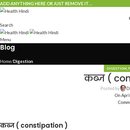
ADD ANYTHING HERE OR JUST REMOVE IT…
Search
Menu
Blog
Home
Digestion
,
DIGESTION
कब्ज ( con
Posted by
D
On Apri
Comme
कब्ज ( constipation )