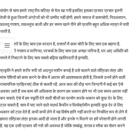
संयोग से चाय हमारे राष्ट्रीय चरित्र से मेल खा गयी इसलिए इसका प्रसार प्रचार इतनी
तेजी से हुआ जितनी अंग्रेजों को भी उम्मीद नहीं होगी. हमारे समाज में कामचोरी, निठल्लापन,
फ़ालतू गपशप, तकल्लुफ बाजी और हर समय खाने पीने की प्रवत्ति बहुत अधिक मात्रा में पायी
जाती है.
निठल्ले लोगों के लिए चाय एक वरदान है, दफ्तरों में काम चोरी के लिए चाय एक बहाना है,
महिलाओं में गपशप व परनिन्दा, परचर्चा के लिए चाय एक अच्छा जरिया है, घर आए अथिति को
सस्ते में निबटाने के लिए चाय सबसे बढ़िया खातिरदारी है इत्यादि.
प्रकृति ने हमारे शरीर रुपी जो अदभुत मशीन बनाई है उसे चलाने वाले तंत्रिका तंत्र और
मांस पेशियों को काम करने के बीच में आराम की आवश्यकता होती है, जिससे उनमें होने वाली
रासायनिक प्रक्रियाएं ठीक से चलती रहें. आज कल की दौड़ भाग जिन्दगी में कई बार ऐसे
अवसर आते हैं जब काम की अधिकता के कारण हम थकान होने पर भी उस समय आराम नहीं
कर सकते. ऐसे में हम स्फूर्ति देने वाली चीजों का प्रयोग करके थकान को कुछ देर के लिए
टाल सकते हैं. चाय में पाए जाने वाले पदार्थ कैफीन व थियोब्रोमीन इत्यादि कुछ देर ले लिए
थकान को टाल देते हैं. कभी कभी लेने में यह विशेष हानि नहीं करते पर नियमित रूप से लेने में
हमारा तंत्रिका तंत्र इनका आदी हो जाता है और इनके न मिलने पर हमें परेशानी होने लगती
है. यह एक उसी प्रकार की नशे की अवस्था है जोकि तम्बांकू, शराब व स्मैक का सेवन करने