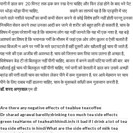
पानी में डाल कर 20 मिनट तक ढक कर रख देना चाहिए और फिर ठंडा होने के बाद भरे पेट
पर थोड़ा थोड़ा पीना चाहिए. कहने का तात्पर्य यह है कि प्रकृति में पाए
जाने वाले नशीले पदार्थों का कभी कभी सेवन करने से कोई विशेष हानि नहीं होती परन्तु उनका
नियमित सेवन करने तथा उनका आदी बन जाने से शरीर को बहुत हानि हो सकती है. चाय के
विषय में मुख्य परेशानी यह है कि सामान्य लोग यह नहीं जानते कि यह भी एक नशा है. यह बड़े
आश्चर्य का विषय है कि भयानक गर्मी के मौसम में जहां एक ओर लोग कूलर व ऐसी चलाते हैं
तथा बिजली न आने पर गर्मी के मारे छटपटाते हैं वहीं दूसरी ओर खौलती हुई चाय पी जाते हैं.
यह नशे की एक अजीब सी अवस्था है. चाय को जितना कम पिया जाय उतना ही अच्छा है,
विशेषकर बेड टी तो बिलकुल नहीं पीनी चाहिए. बाजार में बनने वाली घटिया पत्ती की बार बार
खौलाई हुई चाय भी बिलकुल नहीं पीनी चाहिए. गर्म पानी को केतली में डाल कर उसमे अच्छी
ब्रांड की पत्ती वाली चाय का फ्लेवर लेकर पीने में कम नुकसान है. घर आये मेहमान पर चाय
पीने के लिए दबाब नहीं डालना चाहिए. चाय के मुकाबले कॉफ़ी कम नुकसान करती है.
डॉ. शरद अग्रवाल
एम डी
Are there any negative effects of tea
blue tea
coffee
Dr sharad agrawal bareilly
drinking too much tea side effects
green tea
Harms of tea
healthhindi.in
Is it bad if I drink a lot of tea
tea side effects in hindi
What are the side effects of milk tea