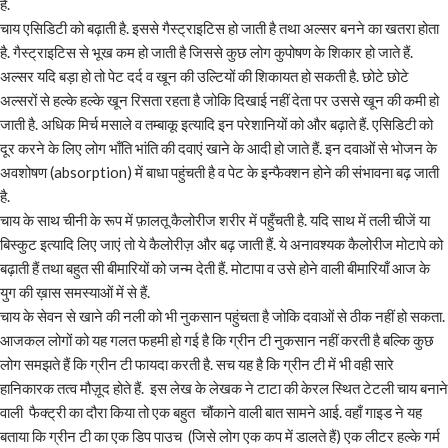
है.
चाय एसिडिटी को बढ़ाती है. इससे गैस्ट्राइटिस हो जाती है तथा अल्सर बनने का खतरा होता
है. गैस्ट्राइटिस से भूख कम हो जाती है जिससे कुछ लोग कुपोषण के शिकार हो जाते हैं.
अल्सर यदि बड़ा हो तो पेट दर्द व खून की उल्टियों की शिकायत हो सकती है. छोटे छोटे
अल्सरों से हल्के हल्के खून रिसता रहता है जोकि दिखाई नहीं देता पर उससे खून की कमी हो
जाती है. अधिक मिर्च मसाले व तम्बाकू इत्यादि इन परेशानियों को और बढ़ाते हैं. एसिडिटी को
दूर करने के लिए लोग भाँति भांति की दवाएं खाने के आदी हो जाते हैं. इन दवाओं से भोजन के
अवशोषण (absorption) में बाधा पहुंचती है व पेट के इन्फैक्शन होने की संभावना बढ़ जाती
है.
चाय के साथ चीनी के रूप में फ़ालतू कैलोरीज शरीर में पहुँचती है. यदि साथ में तली चीजें या
बिस्कुट इत्यादि लिए जाएं तो ये कैलोरीज़ और बढ़ जाती हैं. ये अनावश्यक कैलोरीज मोटापे को
बढ़ाती हैं तथा बहुत सी बीमारियों को जन्म देती हैं. मोटापा व उसे होने वाली बीमारियाँ आज के
युग की ख़ास समस्याओं में से हैं.
चाय के सेवन से खाने की नली को भी नुकसान पहुंचता है जोकि दवाओं से ठीक नहीं हो सकता.
आजकल लोगों को यह गलत फहमी हो गई है कि ग्रीन टी नुकसान नहीं करती है बल्कि कुछ
लोग समझते हैं कि ग्रीन टी फायदा करती है. सच यह है कि ग्रीन टी में भी वही सारे
हानिकारक तत्व मौज़ूद होते हैं. इस लेख के लेखक ने टाटा की केरल स्थित टेटली चाय बनाने
वाली फैक्ट्री का दौरा किया तो एक बहुत चौंकाने वाली बात सामने आई. वहाँ गाइड ने यह
बताया कि ग्रीन टी का एक डिप पाउच (जिसे लोग एक कप में डालते हैं) एक लीटर हल्के गर्म