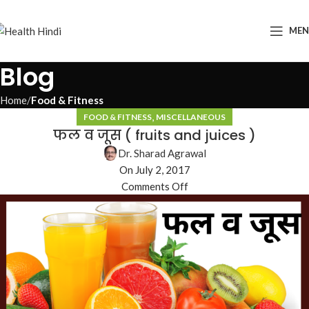
ME
Blog
Home
Food & Fitness
,
FOOD & FITNESS
MISCELLANEOUS
फल व जूस ( fruits and juices )
Dr. Sharad Agrawal
On July 2, 2017
Comments Off