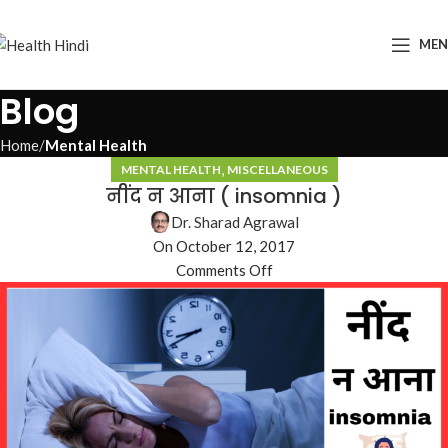
ME
Blog
Home
Mental Health
,
MENTAL HEALTH
MISCELLANEOUS
नींद न आना ( insomnia )
Dr. Sharad Agrawal
On October 12, 2017
Comments Off