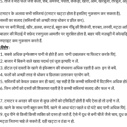
5. ताजे व मीठे फल जैसे केला, सेब, अमरुद, पपीता, ककड़ी, खीरा, आम, खरबूजा, तरबूज, 
टमाटर के अलावा सभी सब्जियां (टमाटर खट्टा होता है इसलिए नुकसान कर सकता है).
सब्जी का सलाद (सब्जियों को अच्छी तरह धोकर व छील कर).
घर पर बनी मिठाई, खीर, हलवा, कस्टर्ड, बहुत कम नींबू की शिकंजी, शरबत, लस्सी, मट्ठा आद
बाज़ार की मिठाई में सफ़ेद रसगुल्ला आमतौर पर सुरक्षित होता है. बाहर यदि मज़बूरी में कोल्डड्रिंक 
स्प्राइट कम नुकसान करते हैं.
विशेष
:
1. सबसे अधिक इन्फेक्शन पानी से होते हैं अतः पानी उबालकर या फिल्टर करके पिएं.
2. बाजार में बिकने वाले खाद्य पदार्थ एवं जूस इत्यादि न लें.
3. होटल एवं दावतों के खाने से इंफेक्शन की संभावना अधिक रहती है अतः इन से बचें.
4. फलों को अच्छी तरह से धोकर व छिलका उतारकर प्रयोग करें.
5. सब्जियों को केवल उबाल कर ही खाएं. यह सही है कि कच्ची सब्जियों में विटामिन अधिक होत
6. जिन लोगों को दस्तों की शिकायत रहती है वे कच्ची सब्जियां सलाद और फल न लें.
7. टमाटर व अरहर की दाल से कुछ लोगों को एसिडिटी होती है यदि ऐसा हो तो उन्हें न लें.
8. खाने के साथ पानी बहुत कम पियें. खाने से आधा घंटा पहले व दो घंटे बाद पानी अधिक पिएं.
9. दूध पीने से किसी किसी व्यक्ति को दस्त हो जाते हैं. ऐसे में दूध से बनी चीजें जैसे चाय,
मट्ठा जितना चाहे ले सकते हैं. दही खट्टा व ठंडा न हो.