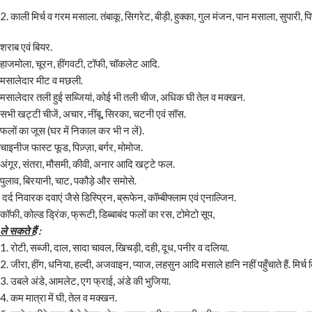
2. काली मिर्च व गरम मसाला. तंबाकू, सिगरेट, बीड़ी, हुक्का, गुल मंजन, पान मसाला, सुपारी, पि
शराब एवं बियर.
हाजमोला, चूरन, हींगवटी, टॉफी, चॉकलेट आदि.
मसालेदार मीट व मछली.
मसालेदार तली हुई सब्जियां, कोई भी तली चीज, अधिक घी तेल व मक्खन.
सभी खट्टी चीजें, अचार, नींबू, सिरका, चटनी एवं सॉस.
फलों का जूस (घर में निकाल कर भी न लें).
चाइनीज फास्ट फूड, पिज़्ज़ा, बर्गर, मोमोज.
अंगूर, संतरा, मौसमी, कीवी, अनार आदि खट्टे फल.
पुलाव, बिरयानी, चाट, पकौड़े और समोसे.
दर्द निवारक दवाएं जैसे डिस्प्रिन, ब्रूफेन, कॉम्बीफ्लाम एवं एनाल्जिन.
कॉफी, कोल्ड ड्रिंक, फ्रूटी, डिब्बाबंद फलों का रस, टोमेटो सूप,
ले सकते हैं
:
1. रोटी, सब्जी, दाल, सादा चावल, खिचड़ी, दही, दूध, पनीर व दलिया.
2. जीरा, हींग, धनिया, हल्दी, अजवाइन, प्याज, लहसुन आदि मसाले हानि नहीं पहुँचाते हैं. मिर्च
3. उबले अंडे, आमलेट, एग फ्राई, अंडे की भुजिया.
4. कम मात्रा में घी, तेल व मक्खन.