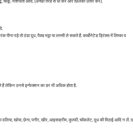
आढू, चीकू, नाशपाती आदि. (अच्छी तरह से धो कर और छिलका उतार कर).
ि.
पीना पड़े तो ठंडा दूध, पैक्ड मठ्ठा या लस्सी ले सकते हैं. कार्बोनेटेड ड्रिंक्स में लिम्का व
े हैं लेकिन उनसे इन्फेक्शन का डर भी अधिक होता है.
 दूध का दलिया, खोया, छेना, पनीर, खीर, आइसक्रीम, कुल्फी, चॉकलेट, दूध की मिठाई आदि न लें. द